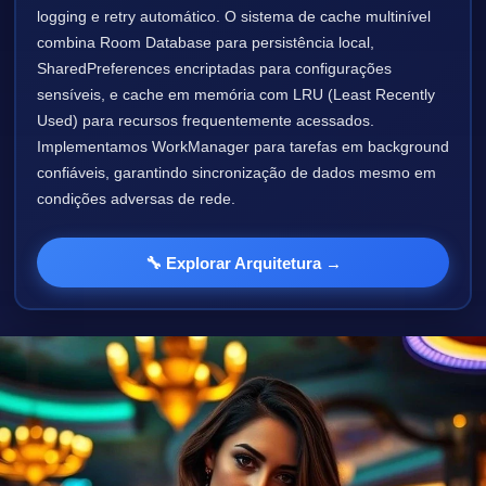
logging e retry automático. O sistema de cache multinível
combina Room Database para persistência local,
SharedPreferences encriptadas para configurações
sensíveis, e cache em memória com LRU (Least Recently
Used) para recursos frequentemente acessados.
Implementamos WorkManager para tarefas em background
confiáveis, garantindo sincronização de dados mesmo em
condições adversas de rede.
🔧 Explorar Arquitetura →