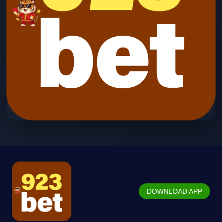
DOWNLOAD APP