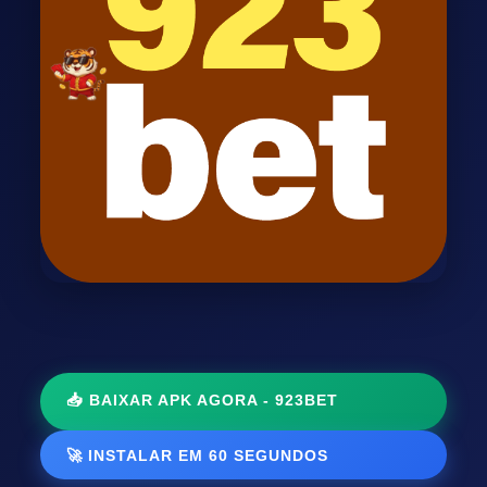
📥 BAIXAR APK AGORA - 923BET
🚀 INSTALAR EM 60 SEGUNDOS