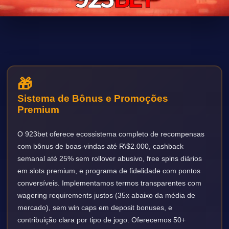
🎁
Sistema de Bônus e Promoções
Premium
O 923bet oferece ecossistema completo de recompensas
com bônus de boas-vindas até R\$2.000, cashback
semanal até 25% sem rollover abusivo, free spins diários
em slots premium, e programa de fidelidade com pontos
conversíveis. Implementamos termos transparentes com
wagering requirements justos (35x abaixo da média de
mercado), sem win caps em deposit bonuses, e
contribuição clara por tipo de jogo. Oferecemos 50+