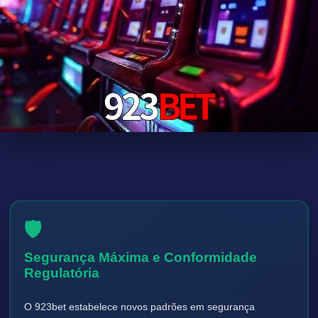
🛡️
Segurança Máxima e Conformidade
Regulatória
O 923bet estabelece novos padrões em segurança