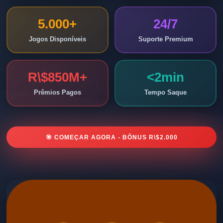
5.000+
24/7
Jogos Disponíveis
Suporte Premium
R\$850M+
<2min
Prêmios Pagos
Tempo Saque
🎯 COMEÇAR AGORA - BÔNUS R\$2.000