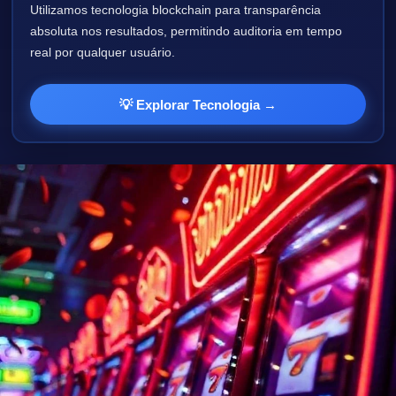
Utilizamos tecnologia blockchain para transparência
absoluta nos resultados, permitindo auditoria em tempo
real por qualquer usuário.
💡 Explorar Tecnologia →