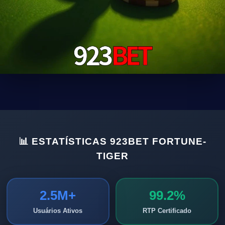
📊 ESTATÍSTICAS 923BET FORTUNE-
TIGER
2.5M+
99.2%
Usuários Ativos
RTP Certificado