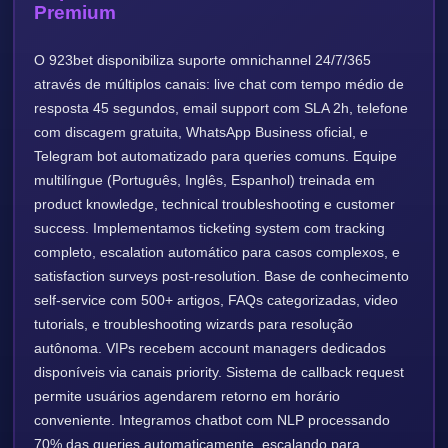
Premium
O 923bet disponibiliza suporte omnichannel 24/7/365
através de múltiplos canais: live chat com tempo médio de
resposta 45 segundos, email support com SLA 2h, telefone
com discagem gratuita, WhatsApp Business oficial, e
Telegram bot automatizado para queries comuns. Equipe
multilíngue (Português, Inglês, Espanhol) treinada em
product knowledge, technical troubleshooting e customer
success. Implementamos ticketing system com tracking
completo, escalation automático para casos complexos, e
satisfaction surveys post-resolution. Base de conhecimento
self-service com 500+ artigos, FAQs categorizadas, video
tutorials, e troubleshooting wizards para resolução
autônoma. VIPs recebem account managers dedicados
disponíveis via canais priority. Sistema de callback request
permite usuários agendarem retorno em horário
conveniente. Integramos chatbot com NLP processando
70% das queries automaticamente, escalando para